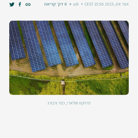
אפר 04, 2023 15:56 CEST
adi
0 דק׳ קריאה
פרויקט סולארי, כפר ורבורג