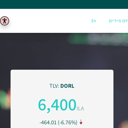
חים מיידיים
En
TLV:
DORL
6,400
ILA
-464.01 (-6.76%)