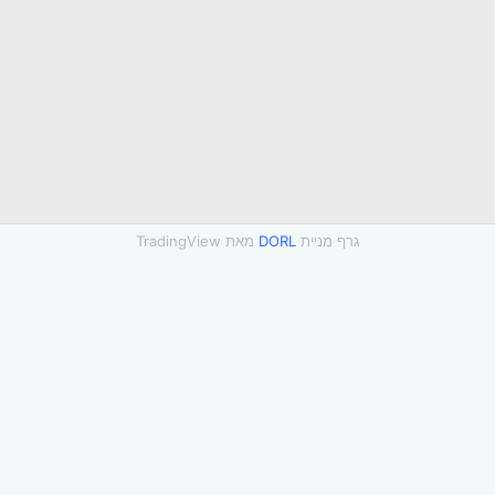
גרף מניית
DORL
מאת TradingView