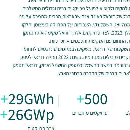
הקים ולהוציא לפועל פרויקטים רבים וגדולים המשלבים
הדגל של דוראל באינדיאנה שבארצות הברית מתפרס על פני
ח של כ-50 אלף דונם וצפוי לייצר 1,600 מגה-ואט חשמל נקי. העבודות על הפרויקט בעיצומן וחלקו
הראשון צפוי להיכנס להפעלה מסחרית במהלך 2023. לצד פרויקטים אלה, דוראל מקימה את המתקן
את התחום עם השקעות והסכמים ארוכי טווח.
ההשקעות של דוראל, משקיעה במיזמים סינרגטיים לתחומי
הפעילות של החברה ומשתפת פעולה עם חוקרים מובילים באקדמיה. בשנת 2022 החלה דוראל לספק
הרפורמה במשק החשמל. כמספק החשמל הירוק, דוראל תספק
אריים הרבים של החברה ברחבי הארץ.
+
29GWh
+
500
+
26GWp
לם
פרויקטים מחוברים
צבר פרויקטים