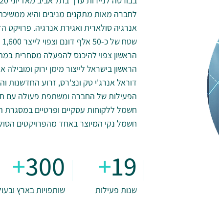
בבורסה לניירות ערך בתל אביב מאז יוני 2020. החברה פעילה בישראל, בארצות הברית ובאירופה.
לחברה מאות מתקנים מניבים והיא ממשיכה ל
אנרגיה סולארית ואגירת אנרגיה. פרויקט 
שט
הראשון בישראל לייצור מימן ירוק ומובילה 
דוראל אנרג'י טק ונצ'רס, זרוע החדשנות ו
חשמל ללקוחות עסקיים ופרטיים במסגרת 
חשמל נקי המיוצר באחד מהפרויקטים הסול
+
300
+
19
שנות פעילות
שותפויות בארץ ובעו