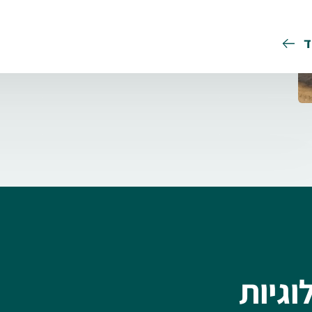
ד
גיות