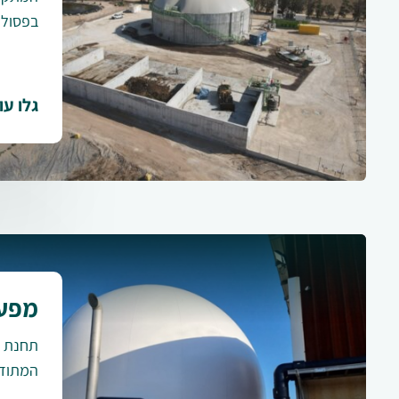
בפסולת
גלו עו
מפעל
תחנת ה
המתודל