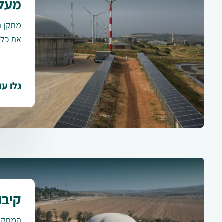
מעלה
מתקן ה
את כל 
גלו עו
קיבו
המתקן 