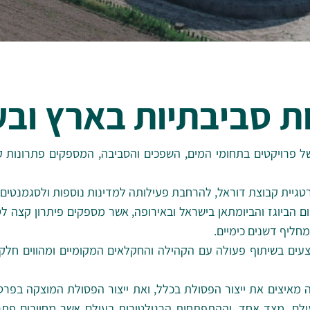
ת סביבתיות בארץ ובע
 של פרויקטים בתחומי המים, השפכים והסביבה, המספקים פתרונות 
גיית קבוצת דוראל, להרחבת פעילותה למדינות נוספות ולסגמנטים 
חום הביוגז והביומתאן בישראל ובאירופה, אשר מספקים פיתרון קצה 
וצעים בשיתוף פעולה עם הקהילה והחקלאים המקומיים ומהווים חל
איצים את ייצור הפסולת בכלל, ואת ייצור הפסולת המוצקה בפרט. 
ם, מצד אחד, וההתפתחות הרגולטורית בעולם אשר מחייבים פתרו