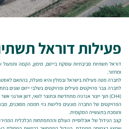
פעילות דוראל תשתיו
דוראל תשתיות סביבתיות עוסקת בייזום, מימון, הקמה ותפעול
ומחזור.
לחברה מטה פעילות בישראל ובפולין והיא פועלת, בהתאם לאסטרט
לחברה צבר פרויקטים פעילים ופרויקטים בשלבי ייזום שונים בת
(CH4) תוך ייצור אנרגיה מתחדשת וכתוצר לוואי, דשן אורגני אשר מחליף דשנים כימיים.
הפרויקטים של החברה מונעים פליטות גזי חממה מסוכנים, מב
ותומכת בתעשייה המקומית.
קצב הגידול של אוכלוסיית העולם וההתפתחות הכלכלית המהירה מ
שמצוי בצמיחה מתמדת. הגידול המתמשך בכמויות הפסולת בעול