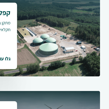
קפלו
חקלאית
גלו עו