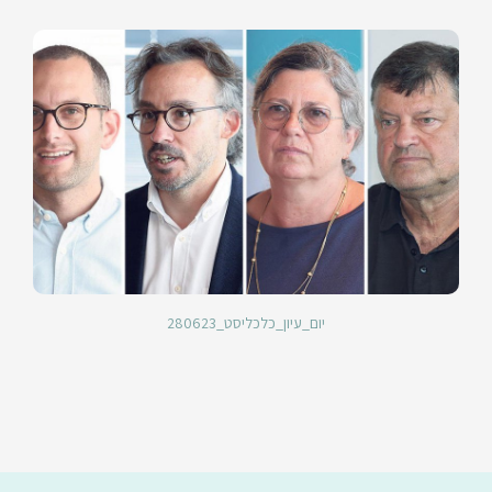
יום_עיון_כלכליסט_280623