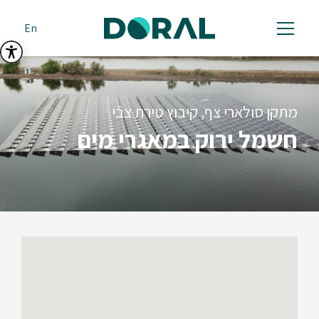
En
מתקן סולארי צף, קיבוץ טירת צבי
חשמל ירוק במאגרי מים