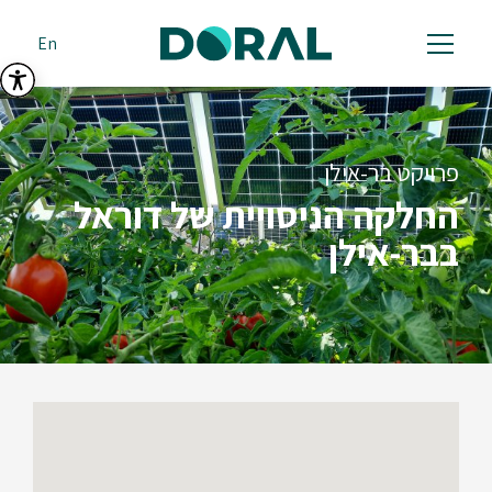
En
פרויקט בר-אילן
החלקה הניסויית של דוראל
בבר-אילן